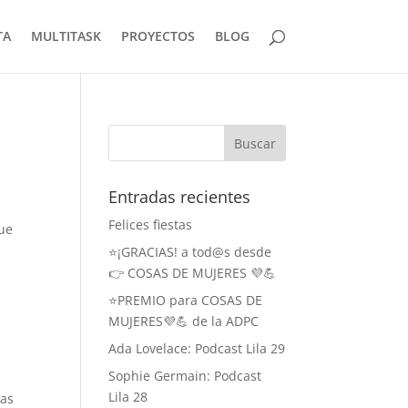
TA
MULTITASK
PROYECTOS
BLOG
Entradas recientes
Felices fiestas
que
⭐️¡GRACIAS! a tod@s desde
👉 COSAS DE MUJERES 💜💪
⭐️PREMIO para COSAS DE
MUJERES💜💪 de la ADPC
Ada Lovelace: Podcast Lila 29
Sophie Germain: Podcast
Lila 28
las