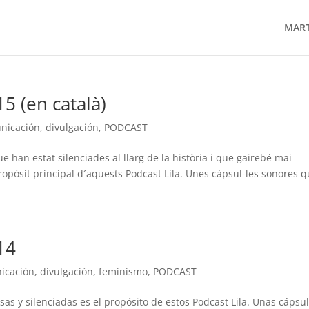
MAR
15 (en català)
nicación
,
divulgación
,
PODCAST
e han estat silenciades al llarg de la història i que gairebé mai
 propòsit principal d´aquests Podcast Lila. Unes càpsul-les sonores 
14
icación
,
divulgación
,
feminismo
,
PODCAST
as y silenciadas es el propósito de estos Podcast Lila. Unas cápsu