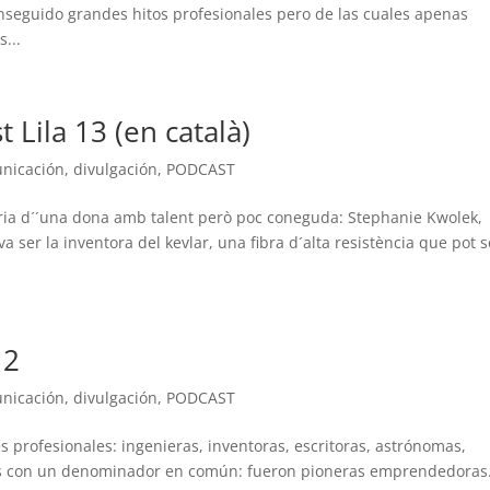
seguido grandes hitos profesionales pero de las cuales apenas
...
 Lila 13 (en català)
nicación
,
divulgación
,
PODCAST
tòria d´´una dona amb talent però poc coneguda: Stephanie Kwolek,
a ser la inventora del kevlar, una fibra d´alta resistència que pot s
12
nicación
,
divulgación
,
PODCAST
s profesionales: ingenieras, inventoras, escritoras, astrónomas,
ellas con un denominador en común: fueron pioneras emprendedora